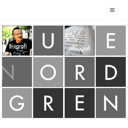
Sune Nordgren
MENY
OCH
WIDGETS